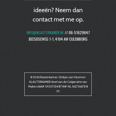
ideeën? Neem dan
contact met me op.
INFO@KLAUTERKAMER.NL
// 06-51629647
BEESDSEWEG 1-1, 4104 AW CULEMBORG
© 2026 klauterkamer. Dirkjan van Heumen
KLAUTERKAMER deel van de Coöperatie van
Makers KvK#: 59337354 BTW#: NL 162736678 B
01