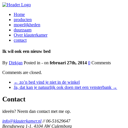
Home
producten
mogelijkheden
duurzaam
Over klauterkamer
contact
Ik wil ook een nieuw bed
By
Dirkjan
Posted in - on
februari 27th, 2014
0
Comments
Comments are closed.
←
zo’n bed vind je niet in de winkel
Ja, dat kan je natuurlijk ook doen met een vensterbank
→
Contact
ideeën? Neem dan contact met me op.
info@klauterkamer.nl
// 06-51629647
Beesdseweg 1-1, 4104 AW Culemborg