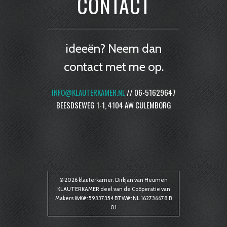
CONTACT
ideeën? Neem dan
contact met me op.
INFO@KLAUTERKAMER.NL
// 06-51629647
BEESDSEWEG 1-1, 4104 AW CULEMBORG
© 2026 klauterkamer. Dirkjan van Heumen
KLAUTERKAMER deel van de Coöperatie van
Makers KvK#: 59337354 BTW#: NL 162736678 B
01